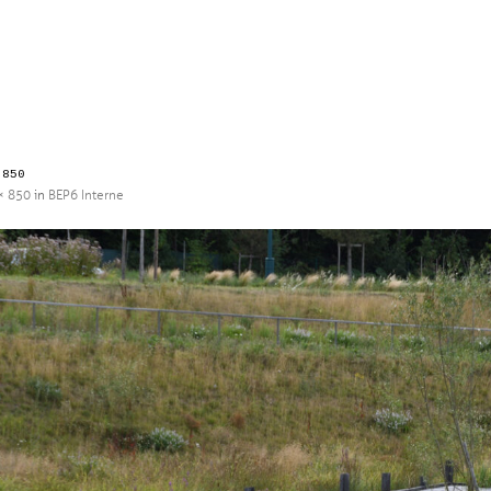
 850
× 850
in
BEP6 Interne