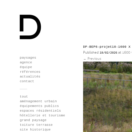
DP-BEP6-projet10-1600 X
Published
at
1600 
18/02/2026
Skip
paysages
←
Previous
to
agence
content
équipe
références
actualités
contact
tout
aménagement urbain
équipements publics
espaces résidentiels
hôtellerie et tourisme
grand paysage
toiture terrasse
site historique