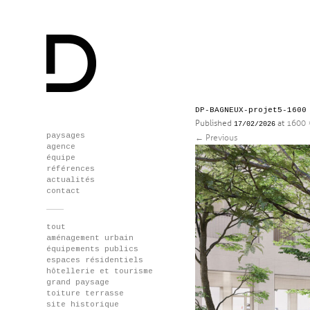
DP-BAGNEUX-projet5-1600
Published
at
1600 
17/02/2026
Skip
paysages
←
Previous
to
agence
content
équipe
références
actualités
contact
tout
aménagement urbain
équipements publics
espaces résidentiels
hôtellerie et tourisme
grand paysage
toiture terrasse
site historique