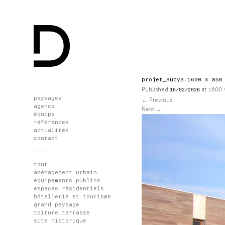
projet_Sucy3-1600 x 850
Published
at
1600 
18/02/2026
Skip
paysages
←
Previous
to
agence
Next
→
content
équipe
références
actualités
contact
tout
aménagement urbain
équipements publics
espaces résidentiels
hôtellerie et tourisme
grand paysage
toiture terrasse
site historique