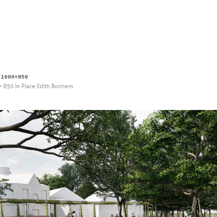
-1600×850
× 850
in
Place Edith Bonnem