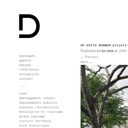
DP-EDITH BONNEM-projet2
Published
at
1600 
17/02/2026
Skip
paysages
←
Previous
to
agence
Next
→
content
équipe
références
actualités
contact
tout
aménagement urbain
équipements publics
espaces résidentiels
hôtellerie et tourisme
grand paysage
toiture terrasse
site historique