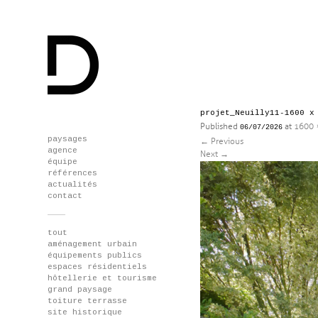
projet_Neuilly11-1600 x
Published
at
1600 
06/07/2026
Skip
paysages
←
Previous
to
agence
Next
→
content
équipe
références
actualités
contact
tout
aménagement urbain
équipements publics
espaces résidentiels
hôtellerie et tourisme
grand paysage
toiture terrasse
site historique