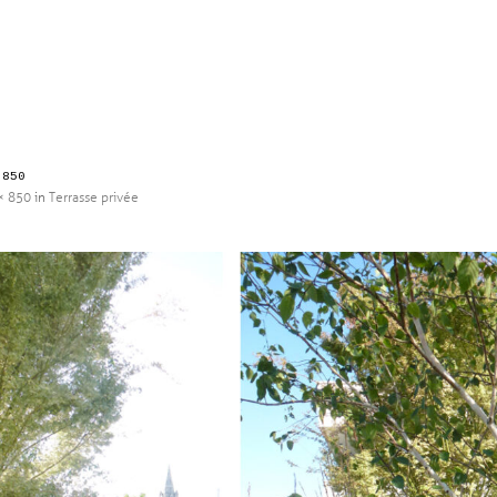
 850
× 850
in
Terrasse privée