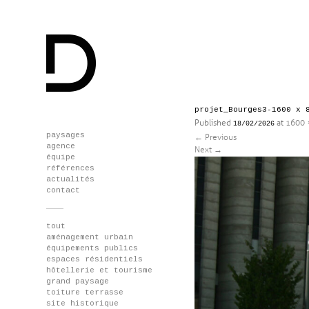
projet_Bourges3-1600 x 
Published
at
1600 
18/02/2026
Skip
paysages
←
Previous
to
agence
Next
→
content
équipe
références
actualités
contact
tout
aménagement urbain
équipements publics
espaces résidentiels
hôtellerie et tourisme
grand paysage
toiture terrasse
site historique