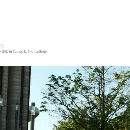
850
× 850
in
Zac de la Chancellerie