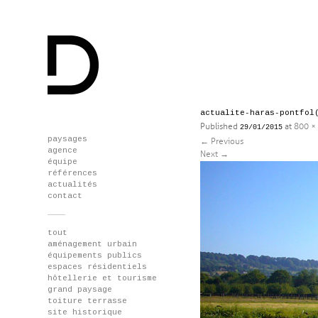
actualite-haras-pontfol
Published
at
800 ×
29/01/2015
Skip
paysages
←
Previous
to
agence
Next
→
content
équipe
références
actualités
contact
tout
aménagement urbain
équipements publics
espaces résidentiels
hôtellerie et tourisme
grand paysage
toiture terrasse
site historique