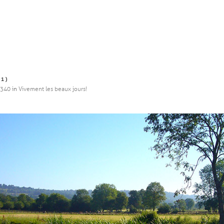
(1)
 340
in
Vivement les beaux jours!