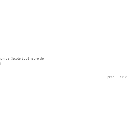
ion de l’Ecole Supérieure de
T.
Post
préc
|
suiv
navigation