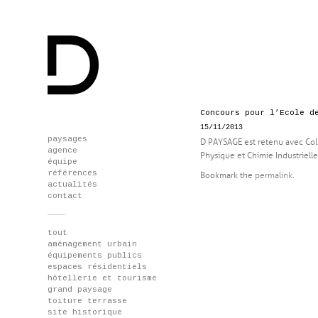
Concours pour l’Ecole d
15/11/2013
Skip
paysages
D PAYSAGE est retenu avec Colb
to
agence
Physique et Chimie Industrielle
content
équipe
références
Bookmark the
permalink
.
actualités
contact
tout
aménagement urbain
équipements publics
espaces résidentiels
hôtellerie et tourisme
grand paysage
toiture terrasse
site historique