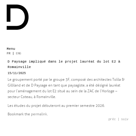
Menu
Skip
FR
|
ENG
to
D Paysage impliqué dans le projet lauréat du lot E2 à
content
Romainville
15/11/2025
Le groupement porté par le groupe 3F, composé des architectes Tolila &
Gilliland et de D Paysage en tant que paysagiste, a été désigné lauréat
pour l’aménagement du lot E2 situé au sein de la ZAC de l’Horloge –
secteur Coteau, à Romainville.
Les études du projet débuteront au premier semestre 2026.
Bookmark the
permalink
.
Post
préc
|
suiv
navigation