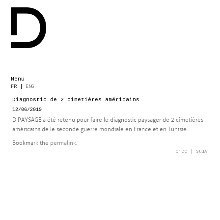
Menu
Skip
FR
|
ENG
to
Diagnostic de 2 cimetières américains
content
12/06/2019
D PAYSAGE a été retenu pour faire le diagnostic paysager de 2 cimetières
américains de le seconde guerre mondiale en France et en Tunisie.
Bookmark the
permalink
.
Post
préc
|
suiv
navigation