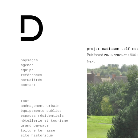
projet_Radisson-Golf-Ho
Published
at
1600 
20/02/2026
Skip
paysages
Next
→
to
agence
content
équipe
références
actualités
contact
tout
aménagement urbain
équipements publics
espaces résidentiels
hôtellerie et tourisme
grand paysage
toiture terrasse
site historique